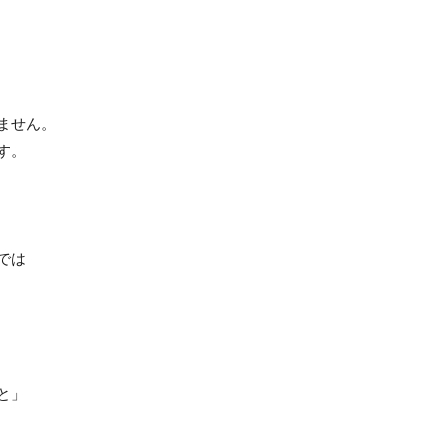
ません。
す。
では
と」